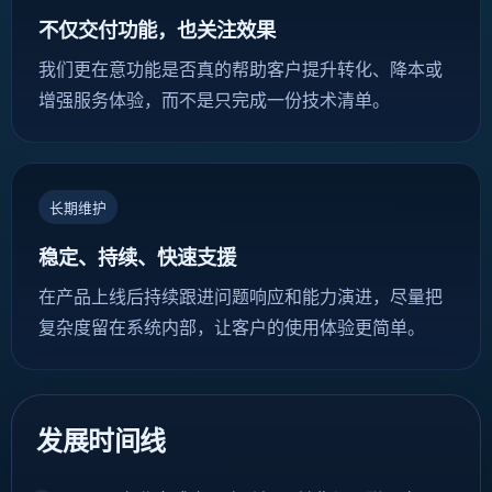
不仅交付功能，也关注效果
我们更在意功能是否真的帮助客户提升转化、降本或
增强服务体验，而不是只完成一份技术清单。
长期维护
稳定、持续、快速支援
在产品上线后持续跟进问题响应和能力演进，尽量把
复杂度留在系统内部，让客户的使用体验更简单。
发展时间线