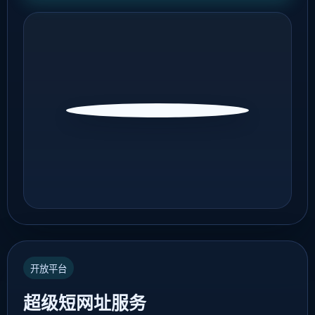
开放平台
超级短网址服务