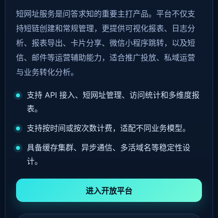
短网址服务是问答求知的重要主打产品。平台不仅支
持短链创建和常规管理，更提供可视化报表、日志分
析、报表导出、卡片分享、微信小程序跳转，以及短
信、邮件等运营辅助能力，适合推广投放、私域运营
与业务转化分析。
支持 API 接入、短网址管理、访问统计和多维度报
表。
支持按时间或按次数计费，适配不同业务模型。
具备缓存集群、异步通信、多活域名等稳定性设
计。
进入开放平台