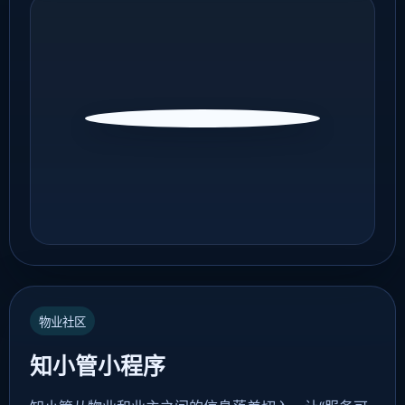
物业社区
知小管小程序