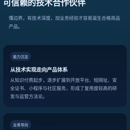
可信赖的技术合作伙伴
懂边界，有技术深度，加业务经验才容易诞生合格商品
产品。
能力沉淀
从技术实现走向产品体系
从知识付费起步，逐步扩展到开放平台、短网址、安
全证书、小程序与社区服务，形成了复用度较高的研
发与运营方法论。
业务导向