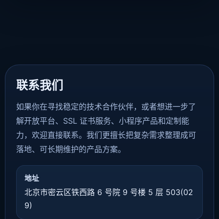
联系我们
如果你在寻找稳定的技术合作伙伴，或者想进一步了
解开放平台、SSL 证书服务、小程序产品和定制能
力，欢迎直接联系。我们更擅长把复杂需求整理成可
落地、可长期维护的产品方案。
地址
北京市密云区铁西路 6 号院 9 号楼 5 层 503(02
9)