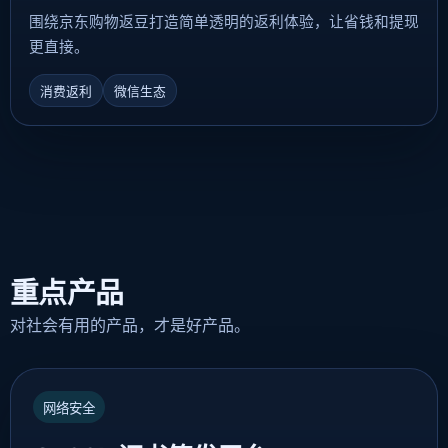
围绕京东购物返豆打造简单透明的返利体验，让省钱和提现
更直接。
消费返利
微信生态
重点产品
对社会有用的产品，才是好产品。
网络安全